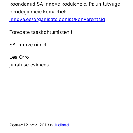
koondanud SA Innove kodulehele. Palun tutvuge
nendega meie kodulehel:
innove.ee/organisatsioonist/
konverentsid
Toredate taaskohtumisteni!
SA Innove nimel
Lea Orro
juhatuse esimees
Posted
12 nov. 2013
in
Uudised