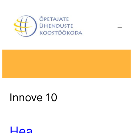
Liigu
sisu
juurde
Innove 10
Hea